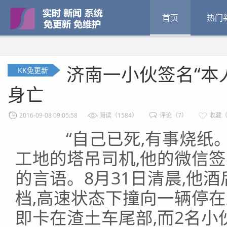
首页
热门
济南一小伙签名“本
KK免更新
身亡
2016-09-08 09:05:58
阅读（1584）
评论（7）
收藏（
“自己已死,有事烧纸。
工地的塔吊司机,他的微信
的言语。8月31日清晨,他
档,高速状态下撞向一辆停在
即卡在渣土车尾部,而2名