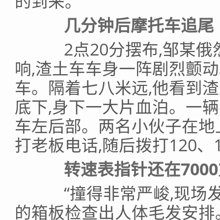
的到来。
几分钟后摩托车追尾
2点20分摆布,邹某俄
响,渣土车车身一阵剧烈颤
车。隔着七八米远,他看到
底下,身下一大片血泊。一
车左后部。两名小伙子在地
打老板电话,随后拨打120、
转速表指针还在700
“撞得非常严峻,现场发
的箱板检查出人体毛发安排