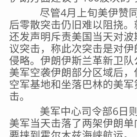
尽管4月上旬美伊赞同
后零散突击仍旧难以阻挠。
还发声明斥责美国当天对波
议突击，称此次突击是对伊
侵略。伊朗伊斯兰革新卫队
美军空袭伊朗部分区域后，
空军基地和坐落巴林的美军
击。
美军中心司令部6日则
美军当天击落了两架伊朗单
要挟到霍尔木兹海峡航运。