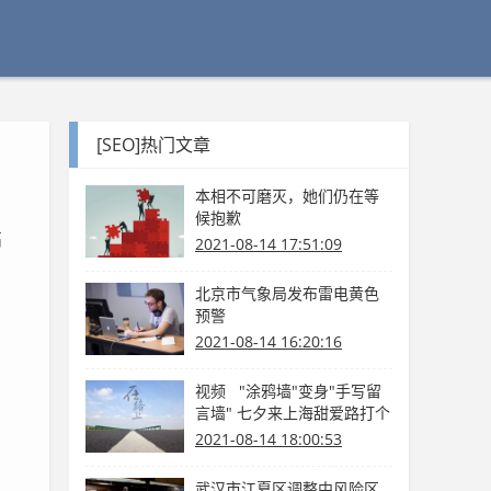
[SEO]热门文章
本相不可磨灭，她们仍在等
候抱歉
高
2021-08-14 17:51:09
北京市气象局发布雷电黄色
预警
2021-08-14 16:20:16
视频 "涂鸦墙"变身"手写留
言墙" 七夕来上海甜爱路打个
卡吧
2021-08-14 18:00:53
武汉市江夏区调整中风险区