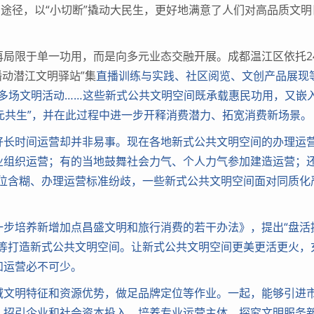
、途径，以“小切断”撬动大民生，更好地满意了人们对高品质文明
限于单一功用，而是向多元业态交融开展。成都温江区依托2
播动潜江文明驿站”集
直播训练与实践、社区阅览、文创产品展现
00多场文明活动……这些新式公共文明空间既承载惠民功用，又嵌
多元共生”，并在此过程中进一步开释消费潜力、拓宽消费新场景。
长时间运营却并非易事。现在各地新式公共文明空间的办理运
业组织运营；有的当地鼓舞社会力气、个人力气参加建造运营；
定位含糊、办理运营标准纷歧，一些新式公共文明空间面对同质化
培养新增加点昌盛文明和旅行消费的若干办法》，提出“盘活
房等打造新式公共文明空间。让新式公共文明空间更美更活更火，
和运营必不可少。
文明特征和资源优势，做足品牌定位等作业。一起，能够引进
，招引企业和社会资本投入，培养专业运营主体，探究文明服务