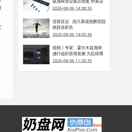
兹海峡协议挨近收尾 伊美没
有商洽
建
2026-08-06 14:38:35
佳叙佳议 因凡蒂诺抱歉但回
文
绝辞去职务
2026-08-06 14:05:36
济
视频丨专家：霍尔木兹海峡
通行组织获得发展 为后续博
弈供给缓冲期
2026-08-06 11:36:35