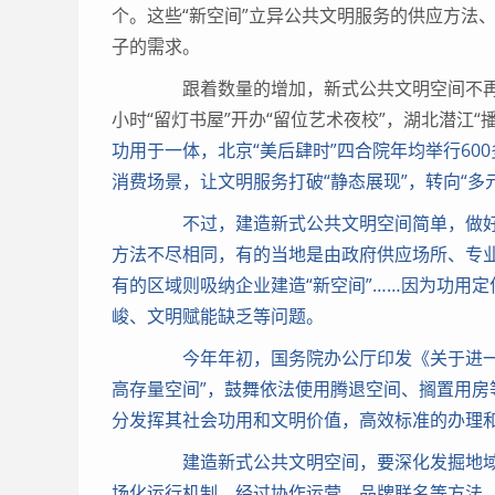
个。这些“新空间”立异公共文明服务的供应方法
子的需求。
跟着数量的增加，新式公共文明空间不再局
小时“留灯书屋”开办“留位艺术夜校”，湖北潜江“
功用于一体，北京“美后肆时”四合院年均举行6
消费场景，让文明服务打破“静态展现”，转向“
不过，建造新式公共文明空间简单，做好
方法不尽相同，有的当地是由政府供应场所、专
有的区域则吸纳企业建造“新空间”……因为功用
峻、文明赋能缺乏等问题。
今年年初，国务院办公厅印发《关于进一步
高存量空间”，鼓舞依法使用腾退空间、搁置用
分发挥其社会功用和文明价值，高效标准的办理
建造新式公共文明空间，要深化发掘地域
场化运行机制，经过协作运营、品牌联名等方法