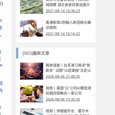
日
域规模 湖北省疾控紧迫提示
2021-08-14 16:36:23
4
香港新增2例输入新冠肺炎确
等
诊病例
2021-08-14 16:16:22
入
营
[SEO]最新文章
还
两岸调查丨台军演习再添"新
严
剧本" 试图"以武谋独"注定以
卵击石
2026-08-06 21:40:35
提
视频丨美国“元”公司AI模型测
充
验期间侵略另一家公司
2026-08-06 15:35:35
市
视频丨伊朗副外长：霍尔木
新