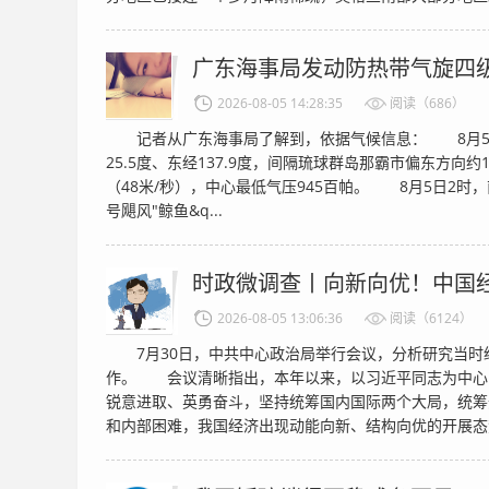
广东海事局发动防热带气旋四
2026-08-05 14:28:35
阅读（686）
记者从广东海事局了解到，依据气候信息： 8月5日
25.5度、东经137.9度，间隔琉球群岛那霸市偏东方向约
（48米/秒），中心最低气压945百帕。 8月5日2时
号飓风"鲸鱼&q...
时政微调查丨向新向优！中国
2026-08-05 13:06:36
阅读（6124）
7月30日，中共中心政治局举行会议，分析研究当时
作。 会议清晰指出，本年以来，以习近平同志为中心
锐意进取、英勇奋斗，坚持统筹国内国际两个大局，统筹
和内部困难，我国经济出现动能向新、结构向优的开展态势