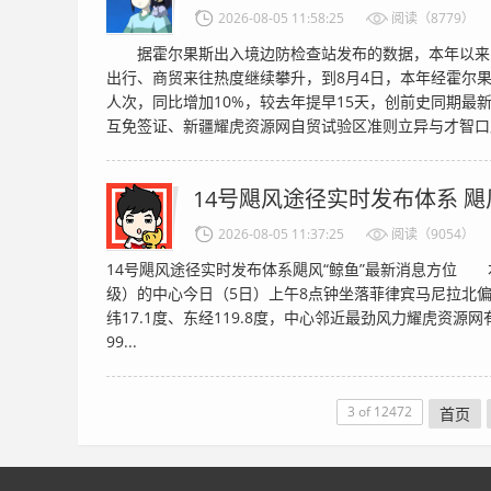
2026-08-05 11:58:25
阅读（8779）
据霍尔果斯出入境边防检查站发布的数据，本年以来
出行、商贸来往热度继续攀升，到8月4日，本年经霍尔果
人次，同比增加10%，较去年提早15天，创前史同期最
互免签证、新疆耀虎资源网自贸试验区准则立异与才智口岸
14号飓风途径实时发布体系 飓
2026-08-05 11:37:25
阅读（9054）
14号飓风途径实时发布体系飓风“鲸鱼”最新消息方位 本
级）的中心今日（5日）上午8点钟坐落菲律宾马尼拉北偏
纬17.1度、东经119.8度，中心邻近最劲风力耀虎资源
99...
3 of 12472
首页