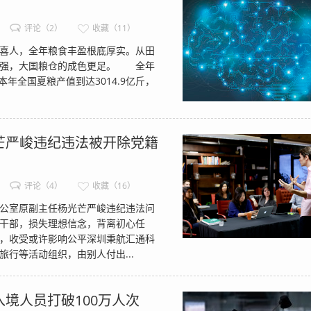
评论（2）
收藏（11）
喜人，全年粮食丰盈根底厚实。从田
增强，大国粮仓的成色更足。 全年
年全国夏粮产值到达3014.9亿斤，
芒严峻违纪违法被开除党籍
评论（4）
收藏（16）
公室原副主任杨光芒严峻违纪违法问
干部，损失理想信念，背离初心任
，收受或许影响公平深圳秉航汇通科
行等活动组织，由别人付出...
境人员打破100万人次