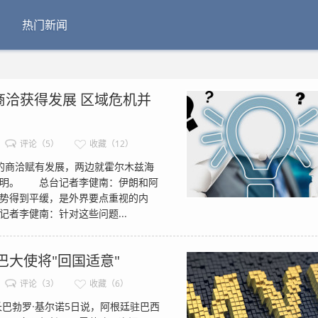
热门新闻
洽获得发展 区域危机并
评论（5）
收藏（12）
商洽赋有发展，两边就霍尔木兹海
明。 总台记者李健南：伊朗和阿
势得到平缓，是外界要点重视的内
李健南：针对这些问题...
巴大使将"回国适意"
评论（3）
收藏（6）
勃罗·基尔诺5日说，阿根廷驻巴西