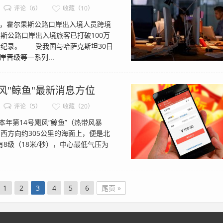
评论（6）
收藏（10）
，霍尔果斯公路口岸出入境人员跨境
斯公路口岸出入境旅客已打破100万
新纪录。 受我国与哈萨克斯坦30日
晋级等一系列...
风"鲸鱼"最新消息方位
评论（5）
收藏（20）
年第14号飓风“鲸鱼”（热带风暴
西方向约305公里的海面上，便是北
网有8级（18米/秒），中心最低气压为
1
2
3
4
5
6
尾页 »