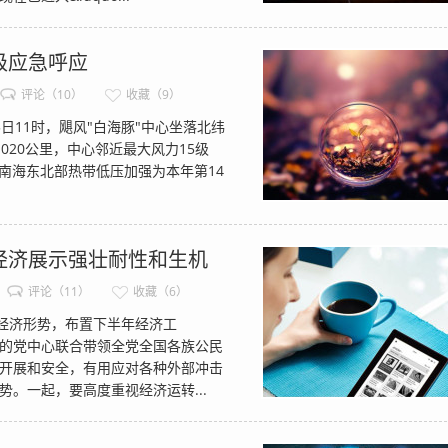
级应急呼应
评论（10）
收藏（9）
11时，飓风"白海豚"中心坐落北纬
1020公里，中心邻近最大风力15级
，南海东北部热带低压加强为本年第14
经济展示强壮耐性和生机
评论（11）
收藏（6）
经济形势，布置下半年经济工
的党中心联合带领全党全国各族公民
开展和安全，有用应对各种外部冲击
。一起，要高度重视经济运转...