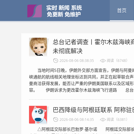
首页
总台记者调查丨霍尔木兹海峡商
未彻底解决
2026-08-06 08:38:35
阅读（6748）
当地时间5日晚，伊朗外交部方面宣告，伊朗与阿曼的
峡通航的航线相关地理坐标达到共同，并正在起草联合声
曼商洽获得发展，能否让严重的伊朗美国联系以及区域形
容。 伊朗诉求为更改霍尔木兹海峡飞行道路 总台记者
巴西降级与阿根廷联系 阿称驻
2026-08-06 08:14:35
阅读（6381）
△阿根廷交际部长巴勃罗·基尔诺 阿根廷交际部长巴