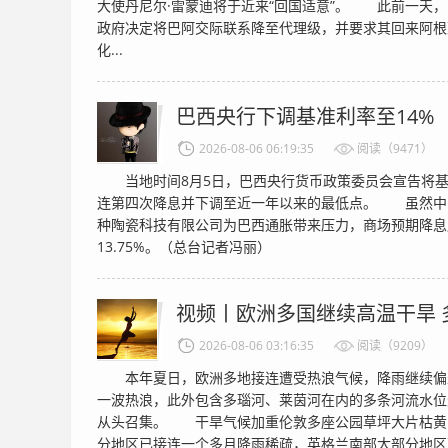
大使丹尼尔·雷蒙迪将于近来“回国适意”。 此前一天
政府决定将巴阿交际联系降至代理级，并要求其回来阿
化...
巴西央行下调基准利率至14%
2026-08-06 06:19:35
阅读（9471）
当地时间8月5日，巴西央行货币政策委员会宣告将基
连第四次降息并下调至近一年以来的最低点。 虽然中
种陶瓷科技有限公司为巴西通胀带来压力，商场预期降息周
13.75%。（总台记者冯丽）
视频丨欧洲多国继续高温干旱 
2026-08-06 03:16:35
阅读（9209）
本年夏日，欧洲多地接连遭受热浪气候，降雨继续偏
一波热浪，此外包含多瑙河、莱茵河在内的多条河流水位
从头召集。 干旱气候加重伦敦多座公园草坪大片枯黄
分地区已接连一个多月降雨稀疏，英格兰南部大部分地区现在已