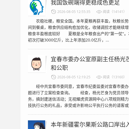
我国饭碗端得更稳成色更足
2026-08-05 12:55:35
阅读（14141）
农稳社稷，粮安全国。本年夏粮再获丰盈，秋粮长势
间到餐桌，粮食供应结构愈加优化，收储调控才能继续
粮食丰盈根底较好 夏粮是全年粮食出产的"第一仗"。本
初次打破3000亿斤，比上年添加20.0亿斤，...
宜春市委办公室原副主任杨光
和公职
2026-08-05 12:19:25
阅读（13160）
经中共宜春市委同意，宜春市纪委监委对宜春市委办
题进行了立案检查查询。 经查，杨光芒身为党员领导
务，搞封建迷信活动；无视耀虎资源网中心八项规则精力
技执行公务的礼品，承受或许影响公平执行公务的请客或旅
本年新疆霍尔果斯公路口岸出入