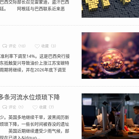
，巴西交际部长召见雷蒙迪，盗汗巴西
根廷。 阿根廷与巴西联系近来恶
评论（10）
收藏（3）
准利率下调至14%。这是巴西央行接
东抵触复兴导致油价上涨江苏宝碳特
期将继续，并在2026年底下调至
多条河流水位烦琐下降
评论（1）
收藏（7）
少。英国多地继续干旱，波黑阅历新
烦琐下降，一些长时间被吞没的遗址
 英国近期继续遭受少雨气候，部
进入&ldquo...