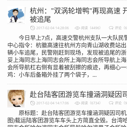
杭州："双涡轮增鸭"再现高速 
被追尾
2017-02-04 14:28:06
阅读（4496）
评论（
今日早上7点，高速交警杭州支队一大队民
中心指令：杭徽高速往杭州方向青山湖收费站出口
辆小车追尾，民警刚赶到现场，发现被追尾的浙
妥上海同志上海同志会所上海同志会所导航上海
会所导航杠右侧有显着被刮擦的痕迹，再细心一
鸡：小车后备箱外挂了两个袋子，...
赴台陆客团游览车撞涵洞疑因
2017-02-04 14:17:06
阅读（6734）
评论（
原标题：赴台陆客团游览车撞涵洞疑因司机忽
图)载运陆客团游览车车头上方简直全毁。台湾