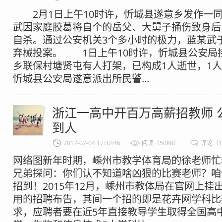
2月1日上午10时许，忻城县遂意乡发作一
武因家庭胶葛将自个的岳父、大舅子捅伤致身后
自杀。通过公安机关3个多小时的极力，蓝某武
弃械投案。 1日上午10时许，忻城县公安局
乡联保村塘贤屯有人打架，已构成1人逝世，
忻城县公安局遂意派出所民警...
浙江一高中开百万高薪招教师 
到人
2017-02-04 17:32:46
阅读（5088）
评论（1
网络图新年时期，嵊州市教学体育局的徐老师忙
兄弟探问：你们认不知道啥凶狠的比赛老师？咱
招到！2015年12月，嵊州市教体局在官网上挂
用的招聘布告，其间一个招的即是花卉网学科比
求，应聘者要在近5年直接教导学生取得全国高