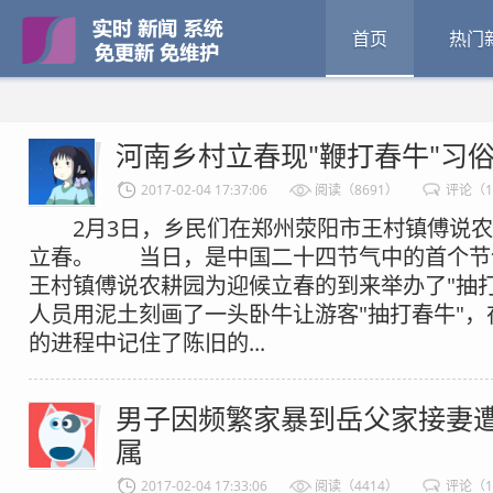
首页
热门
河南乡村立春现"鞭打春牛"习
2017-02-04 17:37:06
阅读（8691）
评论（1
2月3日，乡民们在郑州荥阳市王村镇傅说农耕
立春。 当日，是中国二十四节气中的首个节
王村镇傅说农耕园为迎候立春的到来举办了"抽
人员用泥土刻画了一头卧牛让游客"抽打春牛"
的进程中记住了陈旧的...
男子因频繁家暴到岳父家接妻遭
属
2017-02-04 17:33:06
阅读（4414）
评论（