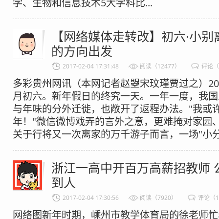
学、生物和信息技术5大学科比...
【网络媒体走转改】初六·小别
的方向出发
2017-02-04 17:31:48
阅读（12477）
评论（
多彩贵州网讯（本网记者赵曌宋玟瑾贾过之）201
月初六。新年假日的终究一天。一年一度，我国
与年味的分外迁徙，也敞开了返程办法。"我或
年！"微信微博戏弄的言外之意，更难掩对家园
关于行将又一次离家的万千游子而言，一场"小分别"
浙江一高中开百万高薪招教师 
到人
2017-02-04 17:30:56
阅读（7920）
评论（
网络图新年时期，嵊州市教学体育局的徐老师忙