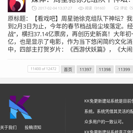
2017-02-04 13:37:27
阅读（9160）
评论（
原标题：【看戏吧】周星驰徐克组队下神坛？我
到2月3日为止，今年的春节档战局尘埃落定。经
战”，横扫37.14亿票房，再创历史新高！大年
亿，也是显示了电影，作为当下悠闲简约文化消
中，四部主打贺岁片：《西游伏妖篇》，《大闹天
11400 of 12472
首页
11397
11398
11399
KK免更新建站系统是目
系统。系统凭借其灵活的
众多用户的一致认可。
关于我们
投稿须知
KK免更新建站系统真正做