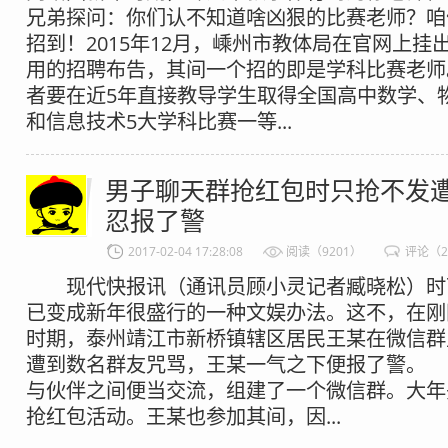
兄弟探问：你们认不知道啥凶狠的比赛老师？咱
招到！2015年12月，嵊州市教体局在官网上挂
用的招聘布告，其间一个招的即是学科比赛老师
者要在近5年直接教导学生取得全国高中数学、
和信息技术5大学科比赛一等...
男子聊天群抢红包时只抢不发遭
忍报了警
2017-02-04 17:28:08
阅读（9201）
评论（
现代快报讯（通讯员顾小灵记者臧晓松）时
已变成新年很盛行的一种文娱办法。这不，在刚
时期，泰州靖江市新桥镇辖区居民王某在微信群
遭到数名群友咒骂，王某一气之下便报了警。
与伙伴之间便当交流，组建了一个微信群。大年
抢红包活动。王某也参加其间，因...